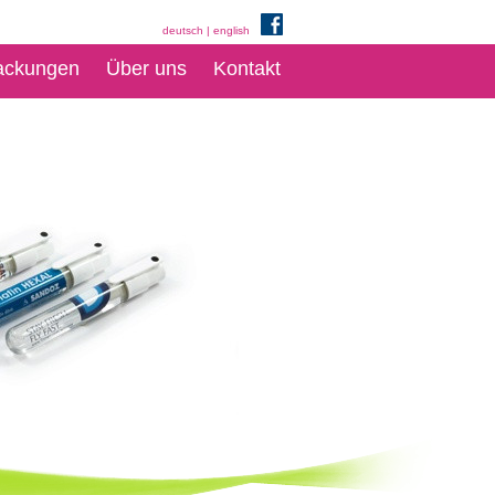
deutsch
|
english
ackungen
Über uns
Kontakt