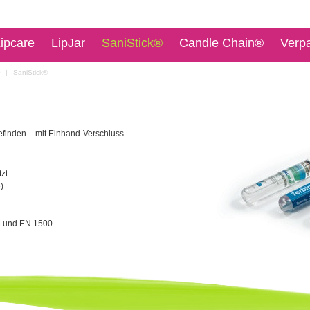
ipcare
LipJar
SaniStick®
Candle Chain®
Verp
|
SaniStick®
efinden – mit Einhand-Verschluss
zt
)
M und EN 1500