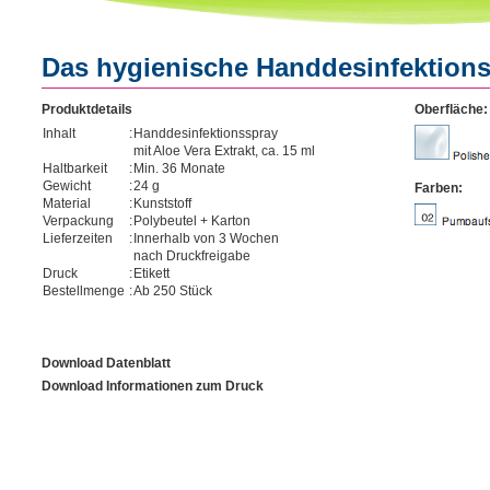
Das hygienische Handdesinfektion
Produktdetails
Oberfläche:
Inhalt
:
Handdesinfektionsspray
mit Aloe Vera Extrakt, ca. 15 ml
Haltbarkeit
:
Min. 36 Monate
Gewicht
:
24 g
Farben:
Material
:
Kunststoff
Verpackung
:
Polybeutel + Karton
Lieferzeiten
:
Innerhalb von 3 Wochen
nach Druckfreigabe
Druck
:
Etikett
Bestellmenge
:
Ab 250 Stück
Download Datenblatt
Download Informationen zum Druck